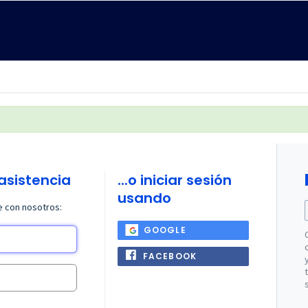
 asistencia
...o iniciar sesión
usando
te con nosotros:
GOOGLE
FACEBOOK